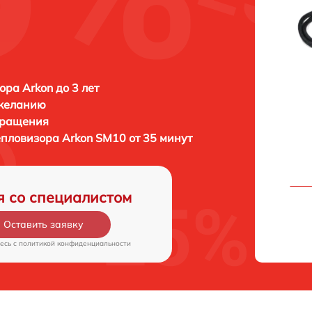
ора Arkon до 3 лет
 желанию
бращения
тепловизора
Arkon SM10 от 35 минут
я со специалистом
Оставить заявку
есь c
политикой конфиденциальности