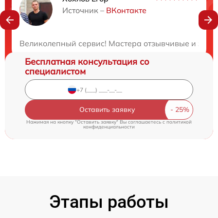
Нужна консультация?
Источник –
ВКонтакте
Закажите бесплатную консультацию
Великолепный сервис! Мастера отзывчивые и знающ
Бесплатная консультация со
специалистом
Оставить заявку
Нажимая на кнопку "Оставить заявку" Вы соглашаетесь c
политикой
конфиденциальности
Этапы работы