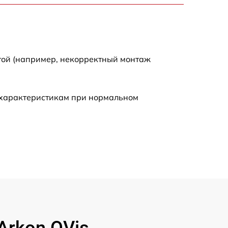
750 р
той (например, некорректный монтаж
450 р
590 р
 характеристикам при нормальном
1200 р
650 р
850 р
700 р
rkon OVis