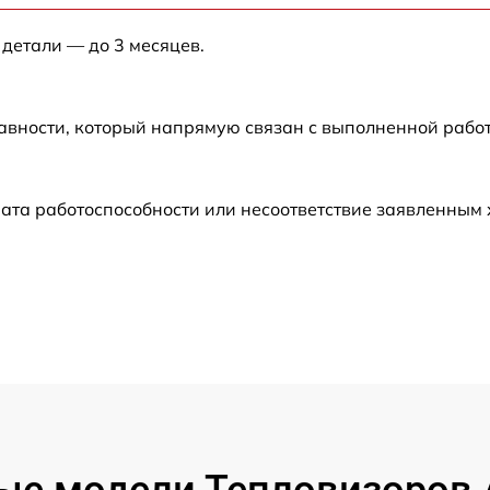
 детали — до 3 месяцев.
от 60 мин
авности, который напрямую связан с выполненной рабо
от 60 мин
от 60 мин
ата работоспособности или несоответствие заявленным
от 60 мин
от 60 мин
от 60 мин
от 60 мин
ые модели Тепловизоров A