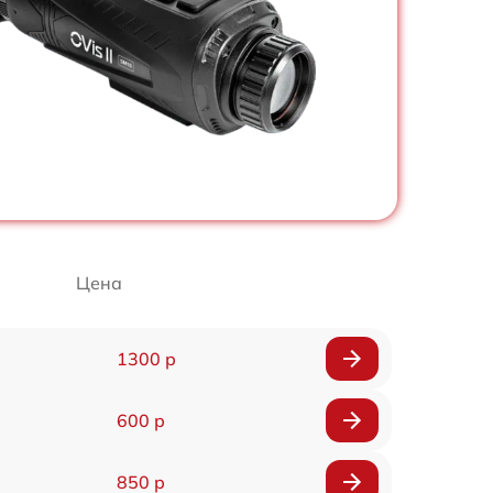
Цена
1300 р
600 р
850 р