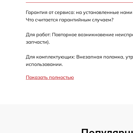
Гарантия от сервиса: на установленные нами
Ремонт встроенного дальнометра и
Что считается гарантийным случаем?
других устройств
Для работ: Повторное возникновение неиспр
Замена микросхемы логики
запчасти).
Замена ключей управления
Для комплектующих: Внезапная поломка, утр
использовании.
Ремонт цепи питания
Показать полностью
Замена USB порта
Замена процессора
Замена аккумулятора
Популярн