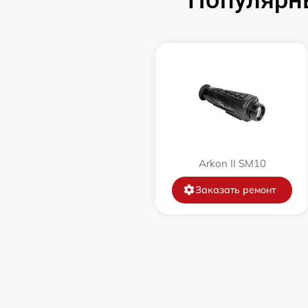
Замена корпуса
Замена дисплея (экрана)
Прошивка (Обновление ПО)
Ремонт платы управления
(восстановление)
Восстановление после попадания влаги
Arkon II SM10
Заказать ремонт
Ремонт Wi-Fi
Ремонт разъема
Ремонт капиллярной трубки