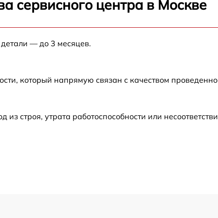
ва сервисного центра в Москве
от 60 мин
 детали — до 3 месяцев.
от 60 мин
ости, который напрямую связан с качеством проведенн
от 60 мин
от 60 мин
из строя, утрата работоспособности или несоответств
от 60 мин
от 60 мин
от 60 мин
от 60 мин