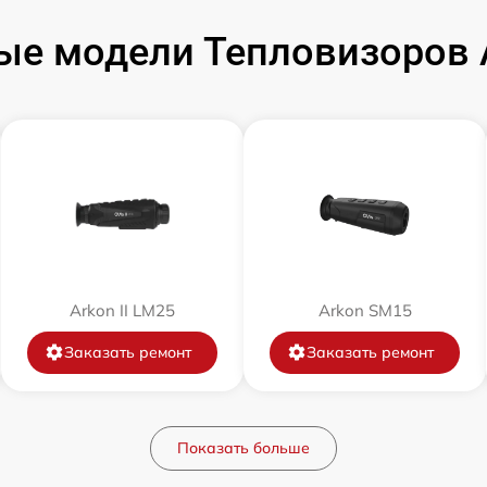
ые модели Тепловизоров A
от 60 мин
от 60 мин
от 60 мин
от 60 мин
Arkon II LM25
от 60 мин
Arkon SM15
Заказать ремонт
Заказать ремонт
от 60 мин
от 60 мин
Показать больше