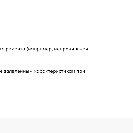
900 р
750 р
ого ремонта (например, неправильная
450 р
590 р
ие заявленным характеристикам при
1200 р
650 р
850 р
700 р