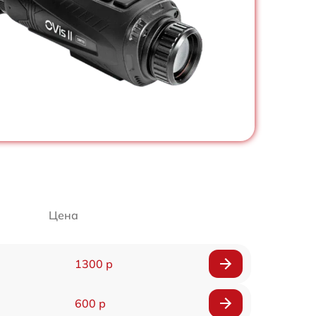
Цена
1300 р
600 р