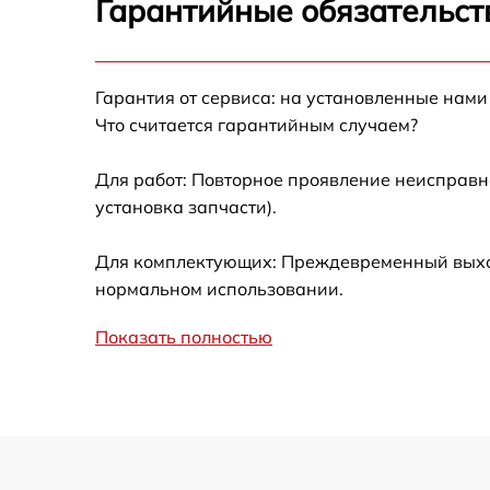
Гарантийные обязательст
Калибровка и настройка тепловизора
Гарантия от сервиса: на установленные нами
Ремонт встроенного дальнометра и
Что считается гарантийным случаем?
других устройств
Для работ: Повторное проявление неисправн
Замена микросхемы логики
установка запчасти).
Замена ключей управления
Для комплектующих: Преждевременный выход 
нормальном использовании.
Ремонт цепи питания
Показать полностью
Замена USB порта
Замена процессора
Замена аккумулятора