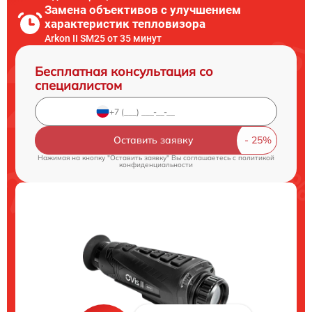
Замена объективов с улучшением
характеристик тепловизора
Arkon II SM25 от 35 минут
Бесплатная консультация со
специалистом
Оставить заявку
Нажимая на кнопку "Оставить заявку" Вы соглашаетесь c
политикой
конфиденциальности