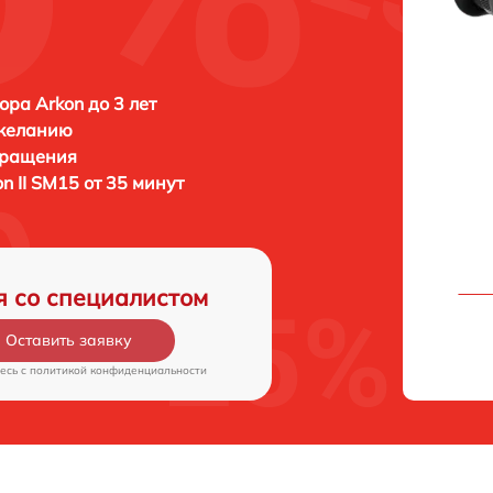
ора Arkon до 3 лет
 желанию
бращения
n II SM15 от 35 минут
я со специалистом
Оставить заявку
есь c
политикой конфиденциальности