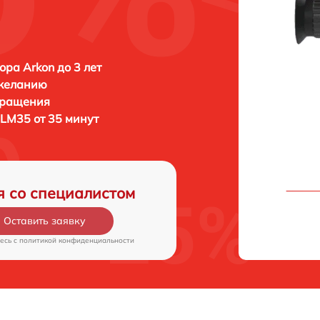
ора Arkon до 3 лет
 желанию
бращения
I LM35 от 35 минут
я со специалистом
Оставить заявку
есь c
политикой конфиденциальности