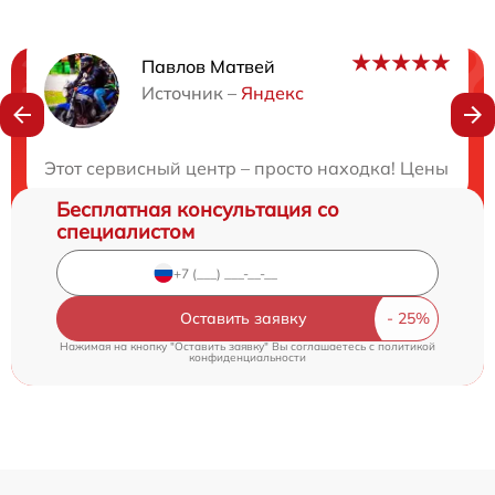
Павлов Матвей
Нужна консультация?
Источник –
Яндекс
Закажите бесплатную консультацию
Этот сервисный центр – просто находка! Цены прия
Бесплатная консультация со
специалистом
Оставить заявку
Нажимая на кнопку "Оставить заявку" Вы соглашаетесь c
политикой
конфиденциальности