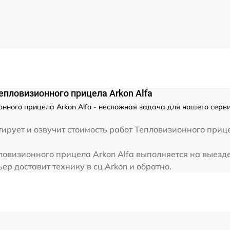
от 60 мин
от 60 мин
от 60 мин
от 60 мин
епловизионного прицела Arkon Alfa
нного прицела Arkon Alfa - несложная задача для нашего серви
от 60 мин
рует и озвучит стоимость работ Тепловизионного прице
от 60 мин
овизионного прицела Arkon Alfa выполняется на выезде
р доставит технику в сц Arkon и обратно.
от 60 мин
от 60 мин