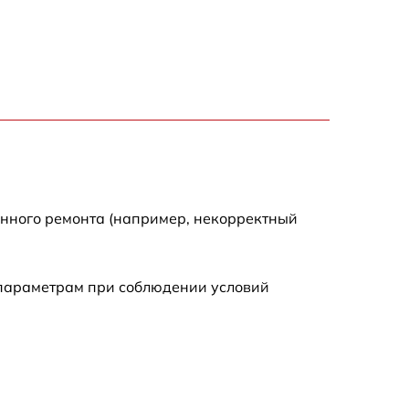
7200 р
3300 р
2700 р
720 р
енного ремонта (например, некорректный
3500 р
 параметрам при соблюдении условий
1100 р
1600 р
1600 р