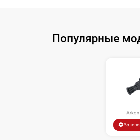
Замена дисплея
Замена объектива
Популярные мод
Замена корпуса
Ремонт платы управления
(восстановление)
Восстановление после попадания влаги
Замена ключей управления
Arkon
Замена микросхемы логики
Заказа