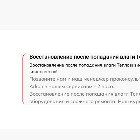
Замена микросхемы усилителя
Замена шим контроллера
Ремонт электронно-лучевой трубки
Ремонт контроллеров
Восстановление после попадания влаги Т
Восстановление после попадания влаги Тепловизио
Восстановление питания
качественно!
Позвоните нам и наш менеджер проконсульти
Arkon в нашем сервисном - 2 часа.
Ремонт оптики
Восстановление после попадания влаги Тепл
оборудования и сложного ремонта. Наш курье
Ремонт датчика синхроимпульсов
Калибровка и настройка тепловизора
Ремонт встроенного дальнометра и