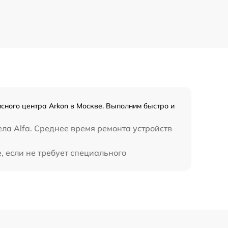
700 р
800 р
1300 р
1100 р
сного центра Arkon в Москве. Выполним быстро и
800 р
ла Alfa. Среднее время ремонта устройств
2300 р
, если не требует специального
2300 р
1200 р