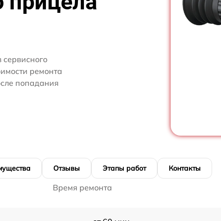
о прицела
 сервисного
оимости ремонта
осле попадания
мущества
Отзывы
Этапы работ
Контакты
Время ремонта