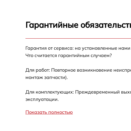
Запускается и гаснет
Гарантийные обязательст
Не работает батарейный отсек
Разбита линза видоискателя (окуляр)
Гарантия от сервиса: на установленные нами
Что считается гарантийным случаем?
Ремонт разъема питания
Для работ: Повторное возникновение неиспр
монтаж запчасти).
Замена процессора CPU
Для комплектующих: Преждевременный выход
Ремонт Wi-Fi модуля
эксплуатации.
Показать полностью
Ремонт и замена аккумулятора
Восстановление цепи питания