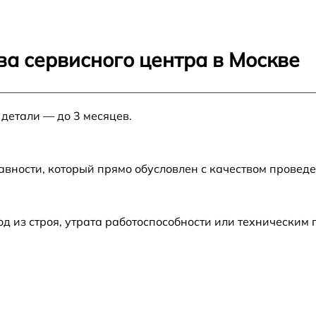
от 60 мин
ва сервисного центра в Москве
от 60 мин
от 60 мин
 детали — до 3 месяцев.
от 60 мин
авности, который прямо обусловлен с качеством провед
от 60 мин
 из строя, утрата работоспособности или техническим
от 60 мин
от 60 мин
от 60 мин