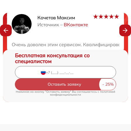
Кочетов Максим
Нужна консультация?
Источник –
ВКонтакте
Закажите бесплатную консультацию
Очень доволен этим сервисом. Квалифицированные 
Бесплатная консультация со
специалистом
Оставить заявку
Нажимая на кнопку "Оставить заявку" Вы соглашаетесь c
политикой
конфиденциальности