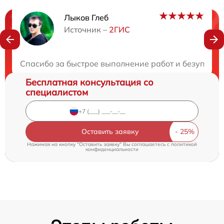
Лыков Глеб
Нужна консультация?
Источник –
2ГИС
Закажите бесплатную консультацию
Спасибо за быстрое выполнение работ и безупречн
Бесплатная консультация со
специалистом
Оставить заявку
Нажимая на кнопку "Оставить заявку" Вы соглашаетесь c
политикой
конфиденциальности