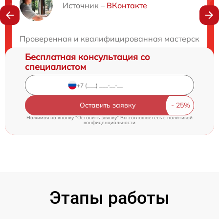
Нужна консультация?
Источник –
ВКонтакте
Закажите бесплатную консультацию
Проверенная и квалифицированная мастерская. Бы
Бесплатная консультация со
специалистом
Оставить заявку
Нажимая на кнопку "Оставить заявку" Вы соглашаетесь c
политикой
конфиденциальности
Этапы работы