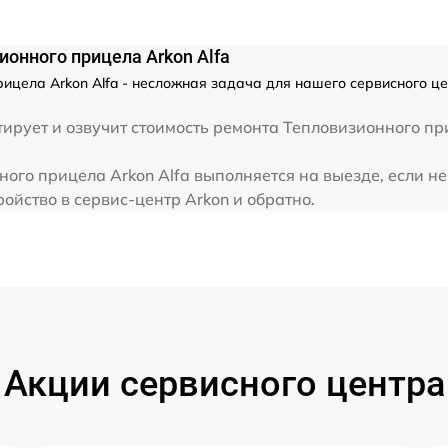
от 60 мин
онного прицела Arkon Alfa
ицела Arkon Alfa - несложная задача для нашего сервисного це
от 60 мин
рует и озвучит стоимость ремонта Тепловизионного при
от 60 мин
ого прицела Arkon Alfa выполняется на выезде, если н
ойство в сервис-центр Arkon и обратно.
от 60 мин
от 60 мин
от 60 мин
Акции сервисного центра
от 60 мин
от 60 мин