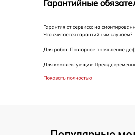
Гарантийные обязател
Не работает батарейный отсек
Разбита линза видоискателя (окуляр)
Гарантия от сервиса: на смонтирован
Что считается гарантийным случаем?
Ремонт разъема питания
Для работ: Повторное проявление деф
Замена процессора CPU
Для комплектующих: Преждевременный
Ремонт Wi-Fi модуля
Показать полностью
Ремонт и замена аккумулятора
Восстановление цепи питания
Замена дисплея
Популярные мод