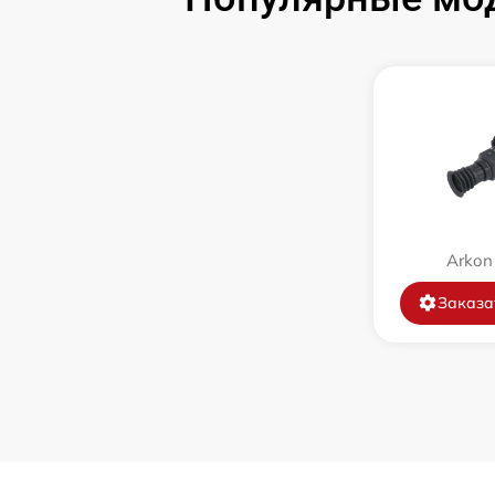
Замена объектива
Замена корпуса
Ремонт платы управления
(восстановление)
Восстановление после попадания влаги
Arkon
Замена ключей управления
Заказа
Замена микросхемы логики
Замена микросхемы усилителя
Замена шим контроллера