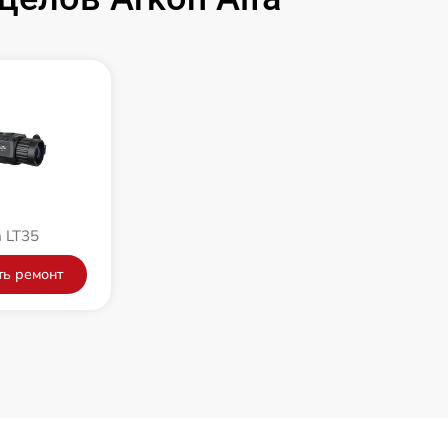
2000 р
4900 р
1300 р
1200 р
 LT35
630 р
ть ремонт
500 р
700 р
800 р