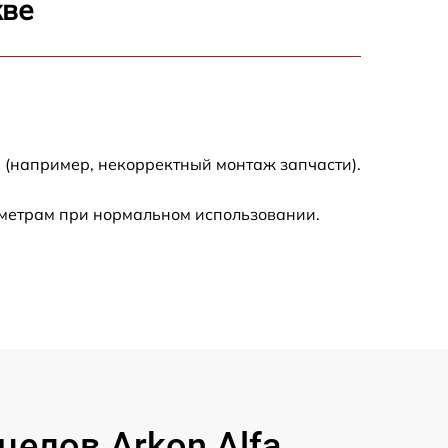
кве
3300 р
2700 р
720 р
 (например, некорректный монтаж запчасти).
3500 р
аметрам при нормальном использовании.
1100 р
1600 р
1600 р
1200 р
елов Arkon Alfa