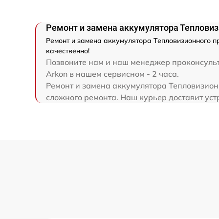
Ремонт электронно-лучевой трубки
Ремонт и замена аккумулятора Тепловизи
Ремонт и замена аккумулятора Тепловизионного пр
Ремонт контроллеров
качественно!
Позвоните нам и наш менеджер проконсульти
Восстановление питания
Arkon в нашем сервисном - 2 часа.
Ремонт и замена аккумулятора Тепловизионн
сложного ремонта. Наш курьер доставит устр
Ремонт оптики
Ремонт датчика синхроимпульсов
Калибровка и настройка тепловизора
Ремонт встроенного дальнометра и
других устройств
Перепрошивка и обновление устройства