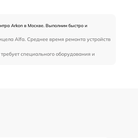
1300 р
нтра Arkon в Москве. Выполним быстро и
1100 р
цела Alfa. Среднее время ремонта устройств
800 р
е требует специального оборудования и
2300 р
2300 р
1200 р
1800 р
650 р