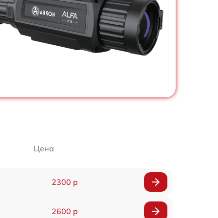
Цена
2300 р
2600 р