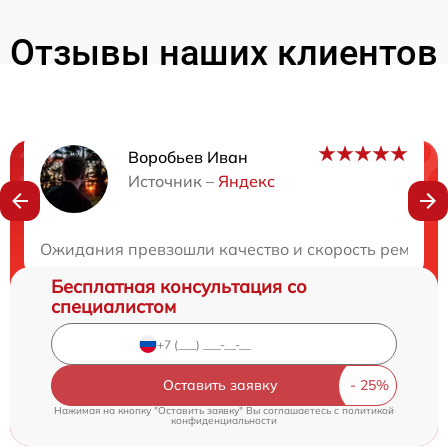
Отзывы наших клиентов
Воробьев Иван
Нужна консультация?
Источник –
Яндекс
Закажите бесплатную консультацию
Ожидания превзошли качество и скорость ремонта
Бесплатная консультация со
специалистом
Оставить заявку
Нажимая на кнопку "Оставить заявку" Вы соглашаетесь c
политикой
конфиденциальности