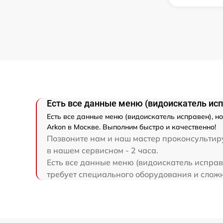
Замена микросхемы усилителя
Замена шим контроллера
Ремонт электронно-лучевой трубки
Есть все данные меню (видоискатель испр
Ремонт контроллеров
Есть все данные меню (видоискатель исправен), н
Arkon в Москве. Выполним быстро и качественно!
Восстановление питания
Позвоните нам и наш мастер проконсультиру
в нашем сервисном - 2 часа.
Есть все данные меню (видоискатель исправе
Ремонт оптики
требует специального оборудования и сложно
Ремонт датчика синхроимпульсов
Калибровка и настройка тепловизора