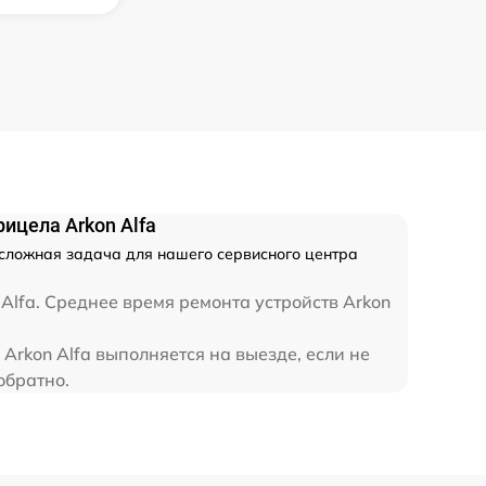
700 р
800 р
1300 р
ицела Arkon Alfa
1100 р
несложная задача для нашего сервисного центра
800 р
Alfa. Среднее время ремонта устройств Arkon
Arkon Alfa выполняется на выезде, если не
2300 р
обратно.
2300 р
1200 р