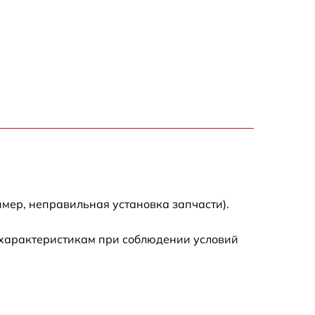
5500 р
7200 р
3300 р
2700 р
720 р
мер, неправильная установка запчасти).
3500 р
 характеристикам при соблюдении условий
1100 р
1600 р