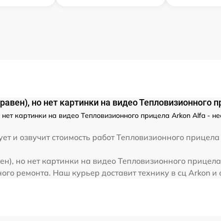
от 60 мин
от 60 мин
от 60 мин
авен), но нет картинки на видео Тепловизионного пр
от 60 мин
о нет картинки на видео Тепловизионного прицела Arkon Alfa - 
от 60 мин
ет и озвучит стоимость работ Тепловизионного прицела 
н), но нет картинки на видео Тепловизионного прицела 
от 60 мин
го ремонта. Наш курьер доставит технику в сц Arkon и 
от 60 мин
от 60 мин