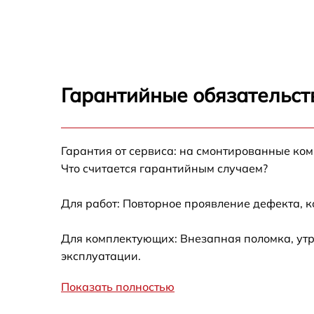
Не запускается тепловизионный прибор
Запускается и гаснет
Гарантийные обязательст
Не работает батарейный отсек
Разбита линза видоискателя (окуляр)
Гарантия от сервиса: на смонтированные ко
Что считается гарантийным случаем?
Ремонт разъема питания
Для работ: Повторное проявление дефекта, 
Замена процессора CPU
Для комплектующих: Внезапная поломка, утр
эксплуатации.
Ремонт Wi-Fi модуля
Показать полностью
Ремонт и замена аккумулятора