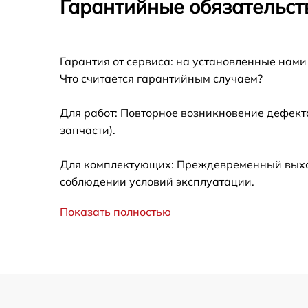
Гарантийные обязательст
Ремонт датчика синхроимпульсов
Гарантия от сервиса: на установленные нами
Калибровка и настройка тепловизора
Что считается гарантийным случаем?
Ремонт встроенного дальнометра и
Для работ: Повторное возникновение дефект
других устройств
запчасти).
Замена ключей управления
Для комплектующих: Преждевременный выход 
соблюдении условий эксплуатации.
Ремонт цепи питания
Показать полностью
Замена USB порта
Замена процессора
Замена аккумулятора