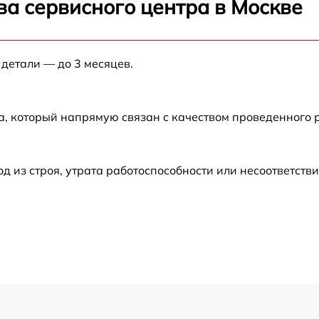
ва сервисного центра в Москве
от 60 мин
 детали — до 3 месяцев.
от 60 мин
от 60 мин
а, который напрямую связан с качеством проведенного 
от 60 мин
из строя, утрата работоспособности или несоответств
от 60 мин
от 60 мин
от 60 мин
от 60 мин