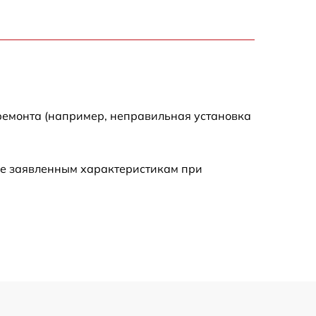
1550 р
750 р
750 р
ремонта (например, неправильная установка
590 р
ие заявленным характеристикам при
1000 р
590 р
650 р
590 р